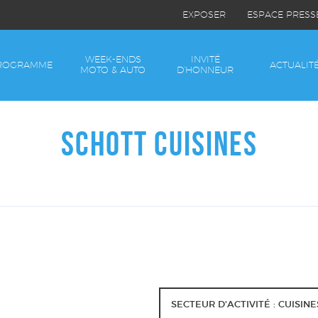
EXPOSER
ESPACE PRESS
WEEK-ENDS
INVITÉ
ROGRAMME
ACTUALIT
MOTO & AUTO
D’HONNEUR
SCHOTT CUISINES
SECTEUR D'ACTIVITÉ : CUISINE