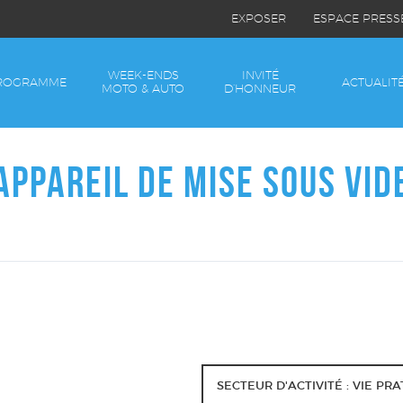
EXPOSER
ESPACE PRESS
WEEK-ENDS
INVITÉ
ROGRAMME
ACTUALIT
MOTO & AUTO
D’HONNEUR
APPAREIL DE MISE SOUS VID
SECTEUR D'ACTIVITÉ : VIE PR