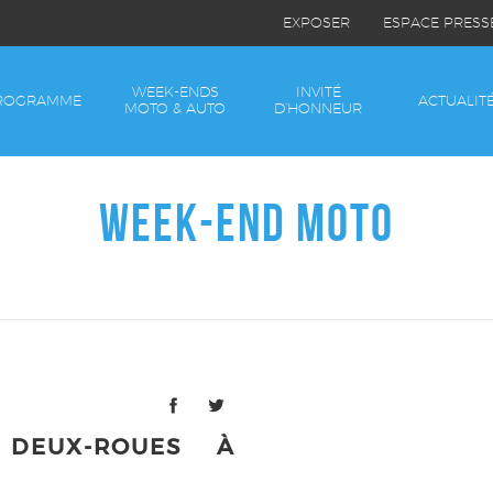
EXPOSER
ESPACE PRESS
WEEK-ENDS
INVITÉ
ROGRAMME
ACTUALIT
MOTO & AUTO
D’HONNEUR
WEEK-END MOTO
DEUX-ROUES À