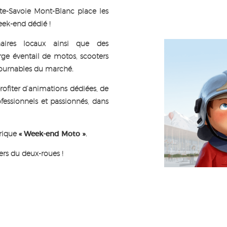
ute-Savoie Mont-Blanc place les
ek-end dédié !
aires locaux ainsi que des
rge éventail de motos, scooters
tournables du marché.
ofiter d’animations dédiées, de
essionnels et passionnés, dans
brique
« Week-end Moto »
.
ers du deux-roues !